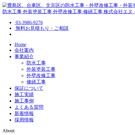
防水工事
外装塗装工事
外壁改修工事
修繕工事
株式会社エヌ
03-3986-9276
無料お見積もり・ご相談
Home
会社案内
事業紹介
防水工事
外装塗装工事
外壁改修工事
修繕工事
保証について
施工実績
施工事例
よくある質問
新着情報
採用情報
About