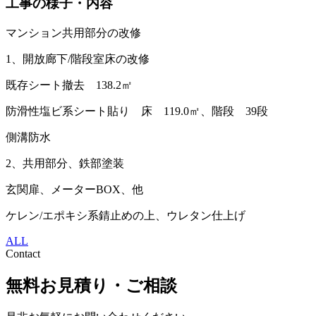
工事の様子・内容
マンション共用部分の改修
1、開放廊下/階段室床の改修
既存シート撤去 138.2㎡
防滑性塩ビ系シート貼り 床 119.0㎡、階段 39段
側溝防水
2、共用部分、鉄部塗装
玄関扉、メーターBOX、他
ケレン/エポキシ系錆止めの上、ウレタン仕上げ
ALL
Contact
無料お見積り・ご相談