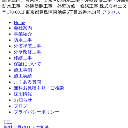
防水工事 外装塗装工事 外壁改修 修繕工事
株式会社エヌ
〒170-0013 東京都豊島区東池袋5丁目39番地14号
アクセス
Home
会社案内
事業紹介
防水工事
外装塗装工事
外壁改修工事
修繕工事
保証について
施工事例
施工実績
よくある質問
無料お見積もり・ご相談
採用情報
お知らせ
ブログ
プライバシーポリシー
TEL
無料お見積り・ご相談