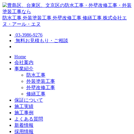
防水工事
外装塗装工事
外壁改修工事
修繕工事
株式会社エ
ヌ・アール・エヌ
03-3986-9276
無料お見積もり・ご相談
Home
会社案内
事業紹介
防水工事
外装塗装工事
外壁改修工事
修繕工事
保証について
施工実績
施工事例
よくある質問
新着情報
採用情報