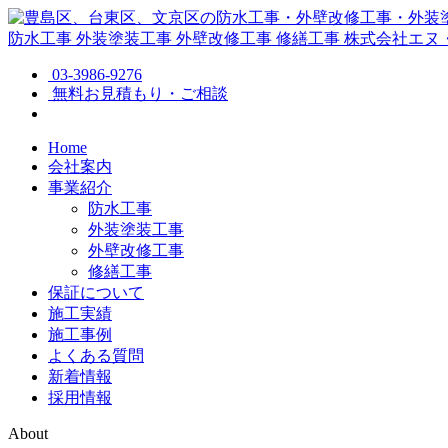
防水工事
外装塗装工事
外壁改修工事
修繕工事
株式会社エヌ
03-3986-9276
無料お見積もり・ご相談
Home
会社案内
事業紹介
防水工事
外装塗装工事
外壁改修工事
修繕工事
保証について
施工実績
施工事例
よくある質問
新着情報
採用情報
About