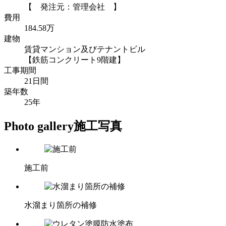
【 発注元：管理会社 】
費用
184.58万
建物
賃貸マンション及びテナントビル
【鉄筋コンクリート9階建】
工事期間
21日間
築年数
25年
Photo gallery
施工写真
施工前
水溜まり箇所の補修