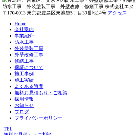
防水工事 外装塗装工事 外壁改修 修繕工事
株式会社エヌ
〒170-0013 東京都豊島区東池袋5丁目39番地14号
アクセス
Home
会社案内
事業紹介
防水工事
外装塗装工事
外壁改修工事
修繕工事
保証について
施工事例
施工実績
よくある質問
無料お見積もり・ご相談
採用情報
お知らせ
ブログ
プライバシーポリシー
TEL
無料お見積り・ご相談