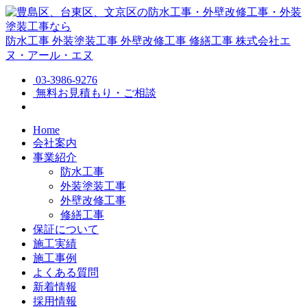
防水工事
外装塗装工事
外壁改修工事
修繕工事
株式会社エ
ヌ・アール・エヌ
03-3986-9276
無料お見積もり・ご相談
Home
会社案内
事業紹介
防水工事
外装塗装工事
外壁改修工事
修繕工事
保証について
施工実績
施工事例
よくある質問
新着情報
採用情報