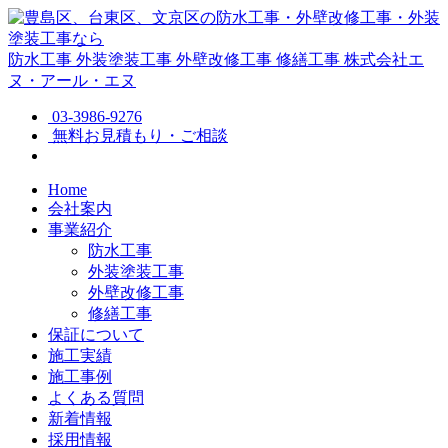
防水工事
外装塗装工事
外壁改修工事
修繕工事
株式会社エ
ヌ・アール・エヌ
03-3986-9276
無料お見積もり・ご相談
Home
会社案内
事業紹介
防水工事
外装塗装工事
外壁改修工事
修繕工事
保証について
施工実績
施工事例
よくある質問
新着情報
採用情報