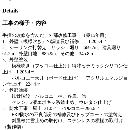
Details
工事の様子・内容
手摺の改修を含んだ、外部改修工事 （築15年目）
1、外壁（模様吹き）の調査及び補修 1.205,4㎡
2、シーリング打替え サッシュ廻り 669.7m、建具廻り
61.2m、外壁目地 885.9m、その他 345.8m
3、外壁塗装
模様吹き（フッコ―仕上げ）特殊セラミックシリコン仕
上げ 1.205.4㎡
バルコニー天井（ボード仕上げ） アクリルエマルジョ
ン仕上げ 224.4㎡
4、鉄部塗装
鉄骨階段、バルコニー柱、各扉、他
ケレン、2液エポキシ系錆止め、ウレタン仕上げ
5、防水工事 屋上131.0㎡ バルコニー296.6㎡
FRP防水の不良部分の補修及びトップコートの塗替え
斜屋根に雪止めの取付け、ステンレスの横樋の取付け
（製作物）