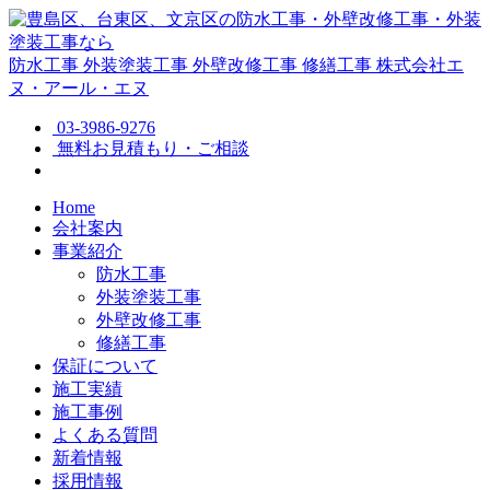
防水工事
外装塗装工事
外壁改修工事
修繕工事
株式会社エ
ヌ・アール・エヌ
03-3986-9276
無料お見積もり・ご相談
Home
会社案内
事業紹介
防水工事
外装塗装工事
外壁改修工事
修繕工事
保証について
施工実績
施工事例
よくある質問
新着情報
採用情報