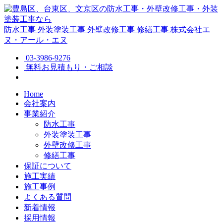
防水工事
外装塗装工事
外壁改修工事
修繕工事
株式会社エ
ヌ・アール・エヌ
03-3986-9276
無料お見積もり・ご相談
Home
会社案内
事業紹介
防水工事
外装塗装工事
外壁改修工事
修繕工事
保証について
施工実績
施工事例
よくある質問
新着情報
採用情報