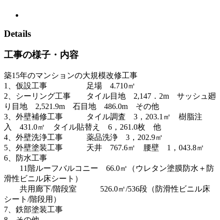
Details
工事の様子・内容
築15年のマンションの大規模改修工事
1、仮設工事 足場 4.710㎡
2、シーリング工事 タイル目地 2,147．2m サッシュ廻
り目地 2,521.9m 石目地 486.0m その他
3、外壁補修工事 タイル調査 3，203.1㎡ 樹脂注
入 431.0㎡ タイル貼替え 6，261.0枚 他
4、外壁洗浄工事 薬品洗浄 3，202.9㎡
5、外壁塗装工事 天井 767.6㎡ 腰壁 1，043.8㎡
6、防水工事
11階ルーフバルコニー 66.0㎡（ウレタン塗膜防水＋防
滑性ビニル床シート）
共用廊下/階段室 526.0㎡/536段（防滑性ビニル床
シート/階段用）
7、鉄部塗装工事
8、その他