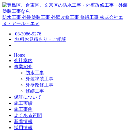
防水工事
外装塗装工事
外壁改修工事
修繕工事
株式会社エ
ヌ・アール・エヌ
03-3986-9276
無料お見積もり・ご相談
Home
会社案内
事業紹介
防水工事
外装塗装工事
外壁改修工事
修繕工事
保証について
施工実績
施工事例
よくある質問
新着情報
採用情報