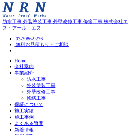
防水工事
外装塗装工事
外壁改修工事
修繕工事
株式会社エ
ヌ・アール・エヌ
03-3986-9276
無料お見積もり・ご相談
Home
会社案内
事業紹介
防水工事
外装塗装工事
外壁改修工事
修繕工事
保証について
施工実績
施工事例
よくある質問
新着情報