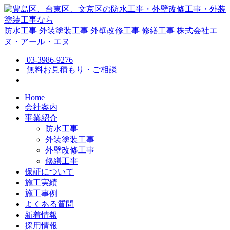
防水工事
外装塗装工事
外壁改修工事
修繕工事
株式会社エ
ヌ・アール・エヌ
03-3986-9276
無料お見積もり・ご相談
Home
会社案内
事業紹介
防水工事
外装塗装工事
外壁改修工事
修繕工事
保証について
施工実績
施工事例
よくある質問
新着情報
採用情報