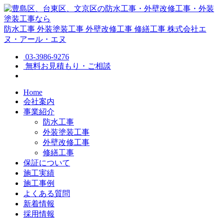
防水工事
外装塗装工事
外壁改修工事
修繕工事
株式会社エ
ヌ・アール・エヌ
03-3986-9276
無料お見積もり・ご相談
Home
会社案内
事業紹介
防水工事
外装塗装工事
外壁改修工事
修繕工事
保証について
施工実績
施工事例
よくある質問
新着情報
採用情報