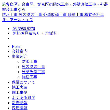
防水工事
外装塗装工事
外壁改修工事
修繕工事
株式会社エ
ヌ・アール・エヌ
03-3986-9276
無料お見積もり・ご相談
Home
会社案内
事業紹介
防水工事
外装塗装工事
外壁改修工事
修繕工事
保証について
施工実績
施工事例
よくある質問
新着情報
採用情報