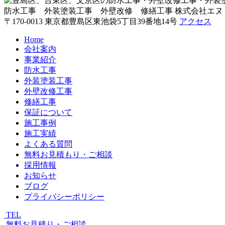
防水工事 外装塗装工事 外壁改修 修繕工事
株式会社エヌ
〒170-0013 東京都豊島区東池袋5丁目39番地14号
アクセス
Home
会社案内
事業紹介
防水工事
外装塗装工事
外壁改修工事
修繕工事
保証について
施工事例
施工実績
よくある質問
無料お見積もり・ご相談
採用情報
お知らせ
ブログ
プライバシーポリシー
TEL
無料お見積り・ご相談