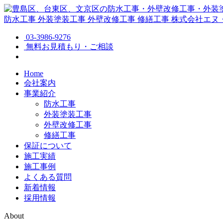
防水工事
外装塗装工事
外壁改修工事
修繕工事
株式会社エヌ
03-3986-9276
無料お見積もり・ご相談
Home
会社案内
事業紹介
防水工事
外装塗装工事
外壁改修工事
修繕工事
保証について
施工実績
施工事例
よくある質問
新着情報
採用情報
About