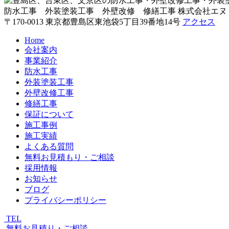
防水工事 外装塗装工事 外壁改修 修繕工事
株式会社エヌ
〒170-0013 東京都豊島区東池袋5丁目39番地14号
アクセス
Home
会社案内
事業紹介
防水工事
外装塗装工事
外壁改修工事
修繕工事
保証について
施工事例
施工実績
よくある質問
無料お見積もり・ご相談
採用情報
お知らせ
ブログ
プライバシーポリシー
TEL
無料お見積り・ご相談