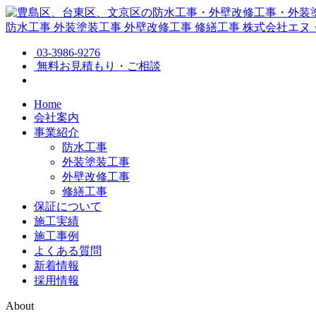
防水工事
外装塗装工事
外壁改修工事
修繕工事
株式会社エヌ
03-3986-9276
無料お見積もり・ご相談
Home
会社案内
事業紹介
防水工事
外装塗装工事
外壁改修工事
修繕工事
保証について
施工実績
施工事例
よくある質問
新着情報
採用情報
About