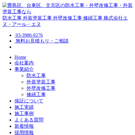
防水工事
外装塗装工事
外壁改修工事
修繕工事
株式会社エ
ヌ・アール・エヌ
03-3986-9276
無料お見積もり・ご相談
Home
会社案内
事業紹介
防水工事
外装塗装工事
外壁改修工事
修繕工事
保証について
施工実績
施工事例
よくある質問
新着情報
採用情報