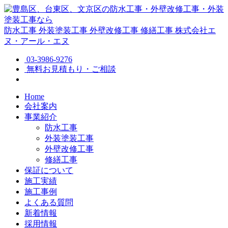
防水工事
外装塗装工事
外壁改修工事
修繕工事
株式会社エ
ヌ・アール・エヌ
03-3986-9276
無料お見積もり・ご相談
Home
会社案内
事業紹介
防水工事
外装塗装工事
外壁改修工事
修繕工事
保証について
施工実績
施工事例
よくある質問
新着情報
採用情報