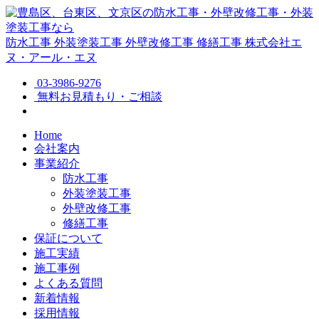
防水工事
外装塗装工事
外壁改修工事
修繕工事
株式会社エ
ヌ・アール・エヌ
03-3986-9276
無料お見積もり・ご相談
Home
会社案内
事業紹介
防水工事
外装塗装工事
外壁改修工事
修繕工事
保証について
施工実績
施工事例
よくある質問
新着情報
採用情報