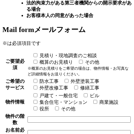
法的拘束力がある第三者機関からの開示要求があ
る場合
お客様本人の同意があった場合
Mail form
メールフォーム
※
は必須項目です
見積り・現地調査のご相談
ご要望
必
概算のお見積り
その他
須
※概算のお見積りをご希望の場合は、物件情報・お写真な
ど詳細情報をお送りください。
ご希望の
防水工事
外壁塗装工事
サービス
外壁改修工事
修繕工事
戸建て・一般住宅
ビル
物件情報
集合住宅・マンション
商業施設
役所
その他
物件の階
数
お名前
必