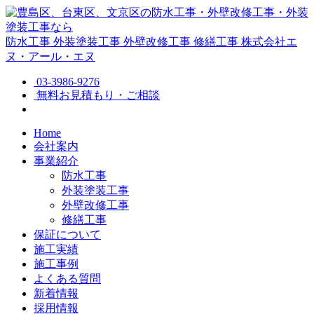
防水工事
外装塗装工事
外壁改修工事
修繕工事
株式会社エ
ヌ・アール・エヌ
03-3986-9276
無料お見積もり・ご相談
Home
会社案内
事業紹介
防水工事
外装塗装工事
外壁改修工事
修繕工事
保証について
施工実績
施工事例
よくある質問
新着情報
採用情報