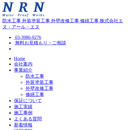
防水工事
外装塗装工事
外壁改修工事
修繕工事
株式会社エ
ヌ・アール・エヌ
03-3986-9276
無料お見積もり・ご相談
Home
会社案内
事業紹介
防水工事
外装塗装工事
外壁改修工事
修繕工事
保証について
施工実績
施工事例
よくある質問
新着情報