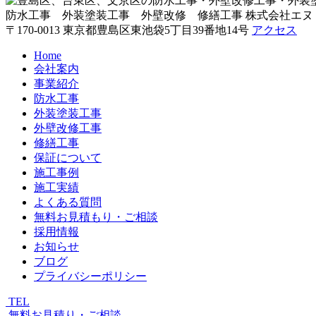
防水工事 外装塗装工事 外壁改修 修繕工事
株式会社エヌ
〒170-0013 東京都豊島区東池袋5丁目39番地14号
アクセス
Home
会社案内
事業紹介
防水工事
外装塗装工事
外壁改修工事
修繕工事
保証について
施工事例
施工実績
よくある質問
無料お見積もり・ご相談
採用情報
お知らせ
ブログ
プライバシーポリシー
TEL
無料お見積り・ご相談