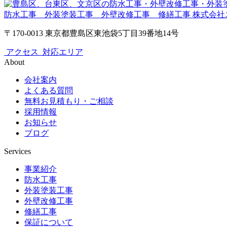
防水工事 外装塗装工事 外壁改修工事 修繕工事
株式会社
〒170-0013 東京都豊島区東池袋5丁目39番地14号
アクセス
対応エリア
About
会社案内
よくある質問
無料お見積もり・ご相談
採用情報
お知らせ
ブログ
Services
事業紹介
防水工事
外装塗装工事
外壁改修工事
修繕工事
保証について