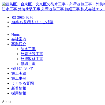
防水工事
外装塗装工事
外壁改修工事
修繕工事
株式会社エヌ
03-3986-9276
無料お見積もり・ご相談
Home
会社案内
事業紹介
防水工事
外装塗装工事
外壁改修工事
修繕工事
保証について
施工実績
施工事例
よくある質問
新着情報
採用情報
About