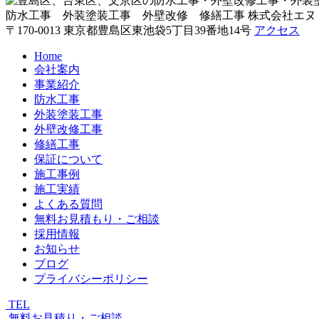
防水工事 外装塗装工事 外壁改修 修繕工事
株式会社エヌ
〒170-0013 東京都豊島区東池袋5丁目39番地14号
アクセス
Home
会社案内
事業紹介
防水工事
外装塗装工事
外壁改修工事
修繕工事
保証について
施工事例
施工実績
よくある質問
無料お見積もり・ご相談
採用情報
お知らせ
ブログ
プライバシーポリシー
TEL
無料お見積り・ご相談