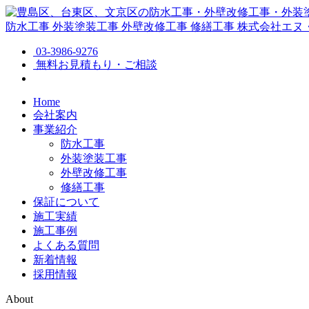
防水工事
外装塗装工事
外壁改修工事
修繕工事
株式会社エヌ
03-3986-9276
無料お見積もり・ご相談
Home
会社案内
事業紹介
防水工事
外装塗装工事
外壁改修工事
修繕工事
保証について
施工実績
施工事例
よくある質問
新着情報
採用情報
About