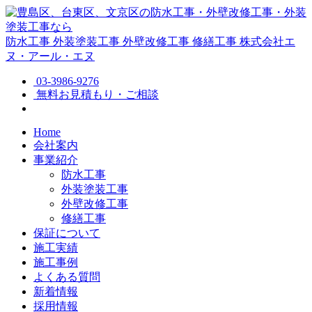
防水工事
外装塗装工事
外壁改修工事
修繕工事
株式会社エ
ヌ・アール・エヌ
03-3986-9276
無料お見積もり・ご相談
Home
会社案内
事業紹介
防水工事
外装塗装工事
外壁改修工事
修繕工事
保証について
施工実績
施工事例
よくある質問
新着情報
採用情報