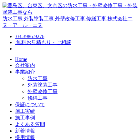
防水工事
外装塗装工事
外壁改修工事
修繕工事
株式会社エ
ヌ・アール・エヌ
03-3986-9276
無料お見積もり・ご相談
Home
会社案内
事業紹介
防水工事
外装塗装工事
外壁改修工事
修繕工事
保証について
施工実績
施工事例
よくある質問
新着情報
採用情報