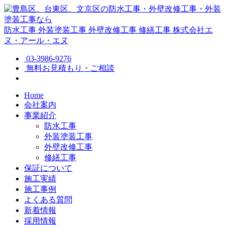
防水工事
外装塗装工事
外壁改修工事
修繕工事
株式会社エ
ヌ・アール・エヌ
03-3986-9276
無料お見積もり・ご相談
Home
会社案内
事業紹介
防水工事
外装塗装工事
外壁改修工事
修繕工事
保証について
施工実績
施工事例
よくある質問
新着情報
採用情報