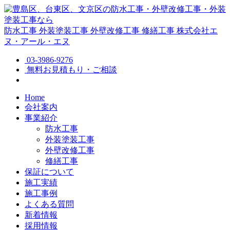
防水工事
外装塗装工事
外壁改修工事
修繕工事
株式会社エ
ヌ・アール・エヌ
03-3986-9276
無料お見積もり・ご相談
Home
会社案内
事業紹介
防水工事
外装塗装工事
外壁改修工事
修繕工事
保証について
施工実績
施工事例
よくある質問
新着情報
採用情報