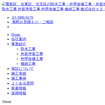
防水工事
外装塗装工事
外壁改修工事
修繕工事
株式会社エヌ
03-3986-9276
無料お見積もり・ご相談
Home
会社案内
事業紹介
防水工事
外装塗装工事
外壁改修工事
修繕工事
保証について
施工実績
施工事例
よくある質問
新着情報
採用情報
About