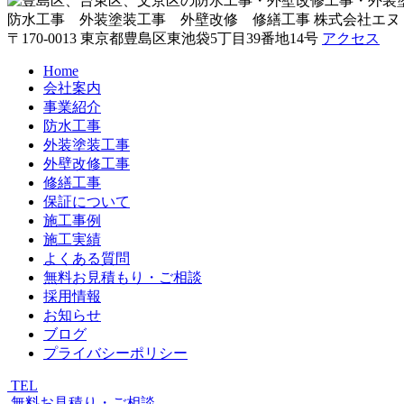
防水工事 外装塗装工事 外壁改修 修繕工事
株式会社エヌ
〒170-0013 東京都豊島区東池袋5丁目39番地14号
アクセス
Home
会社案内
事業紹介
防水工事
外装塗装工事
外壁改修工事
修繕工事
保証について
施工事例
施工実績
よくある質問
無料お見積もり・ご相談
採用情報
お知らせ
ブログ
プライバシーポリシー
TEL
無料お見積り・ご相談