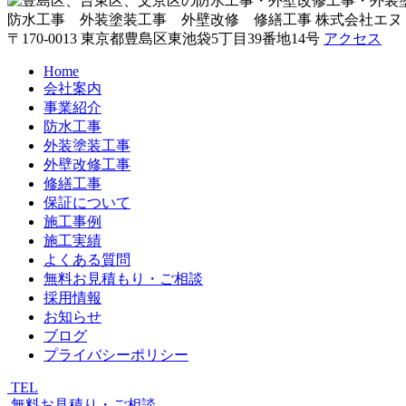
防水工事 外装塗装工事 外壁改修 修繕工事
株式会社エヌ
〒170-0013 東京都豊島区東池袋5丁目39番地14号
アクセス
Home
会社案内
事業紹介
防水工事
外装塗装工事
外壁改修工事
修繕工事
保証について
施工事例
施工実績
よくある質問
無料お見積もり・ご相談
採用情報
お知らせ
ブログ
プライバシーポリシー
TEL
無料お見積り・ご相談