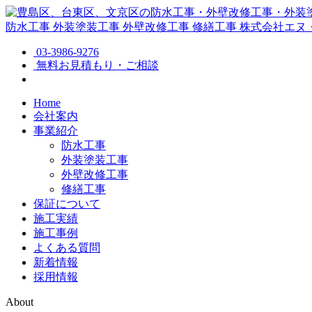
防水工事
外装塗装工事
外壁改修工事
修繕工事
株式会社エヌ
03-3986-9276
無料お見積もり・ご相談
Home
会社案内
事業紹介
防水工事
外装塗装工事
外壁改修工事
修繕工事
保証について
施工実績
施工事例
よくある質問
新着情報
採用情報
About