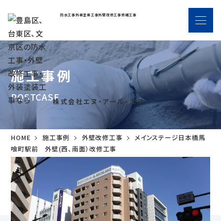
防水工事
外装塗装工事
外壁改修工事
修繕工事
施工事例
POSTCASE
株式会社エヌ・アール・エヌ
HOME
施工事例
外壁改修工事
メインステージ日本橋馬
喰町駅前 外壁(西、南面）改修工事