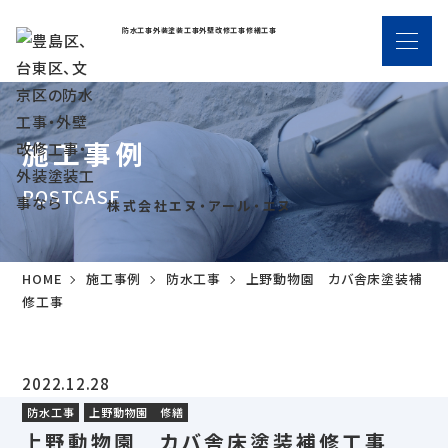
防水工事
外装塗装工事
外壁改修工事
修繕工事
施工事例
POSTCASE
株式会社エヌ・アール・エヌ
HOME
施工事例
防水工事
上野動物園 カバ舎床塗装補
修工事
2022.12.28
防水工事
上野動物園 修繕
上野動物園 カバ舎床塗装補修工事