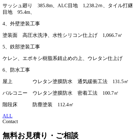
サッシュ廻り 385.8m、ALC目地 1,238.2ｍ、タイル打継
目地 95.4m、
4、外壁塗装工事
塗装面 高圧水洗浄、水性シリコン仕上げ 1,066.7㎡
5、鉄部塗装工事
ケレン、エポキシ樹脂系錆止めの上、ウレタン仕上げ
6、防水工事
屋上 ウレタン塗膜防水 通気緩衝工法 131.5㎡
バルコニー ウレタン塗膜防水 密着工法 100.7㎡
階段床 防塵塗装 112.4㎡
ALL
Contact
無料お見積り・ご相談