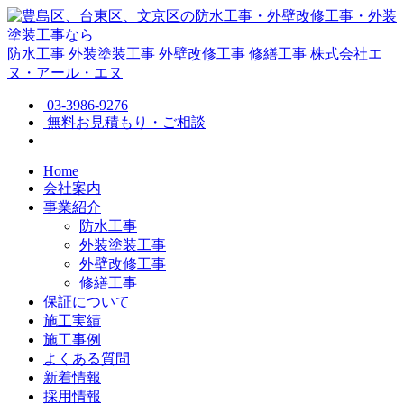
防水工事
外装塗装工事
外壁改修工事
修繕工事
株式会社エ
ヌ・アール・エヌ
03-3986-9276
無料お見積もり・ご相談
Home
会社案内
事業紹介
防水工事
外装塗装工事
外壁改修工事
修繕工事
保証について
施工実績
施工事例
よくある質問
新着情報
採用情報