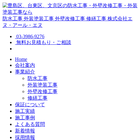
防水工事
外装塗装工事
外壁改修工事
修繕工事
株式会社エ
ヌ・アール・エヌ
03-3986-9276
無料お見積もり・ご相談
Home
会社案内
事業紹介
防水工事
外装塗装工事
外壁改修工事
修繕工事
保証について
施工実績
施工事例
よくある質問
新着情報
採用情報