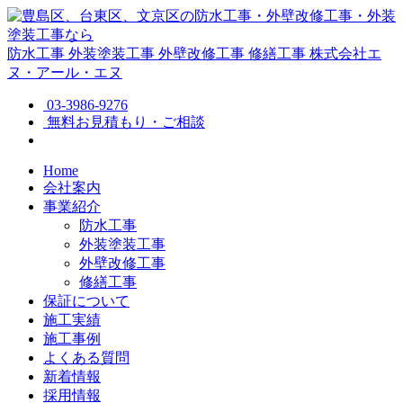
防水工事
外装塗装工事
外壁改修工事
修繕工事
株式会社エ
ヌ・アール・エヌ
03-3986-9276
無料お見積もり・ご相談
Home
会社案内
事業紹介
防水工事
外装塗装工事
外壁改修工事
修繕工事
保証について
施工実績
施工事例
よくある質問
新着情報
採用情報