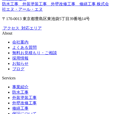
防水工事 外装塗装工事 外壁改修工事 修繕工事
株式会
社エヌ・アール・エヌ
〒170-0013 東京都豊島区東池袋5丁目39番地14号
アクセス
対応エリア
About
会社案内
よくある質問
無料お見積もり・ご相談
採用情報
お知らせ
ブログ
Services
事業紹介
防水工事
外装塗装工事
外壁改修工事
修繕工事
保証について