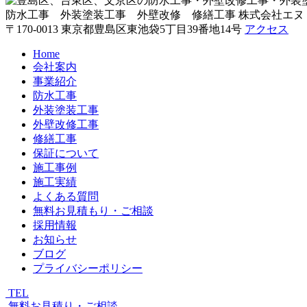
防水工事 外装塗装工事 外壁改修 修繕工事
株式会社エヌ
〒170-0013 東京都豊島区東池袋5丁目39番地14号
アクセス
Home
会社案内
事業紹介
防水工事
外装塗装工事
外壁改修工事
修繕工事
保証について
施工事例
施工実績
よくある質問
無料お見積もり・ご相談
採用情報
お知らせ
ブログ
プライバシーポリシー
TEL
無料お見積り・ご相談