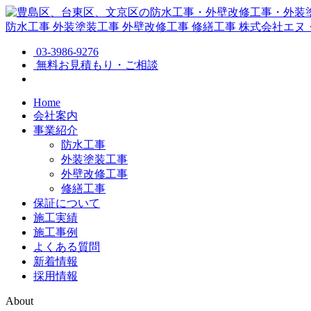
防水工事
外装塗装工事
外壁改修工事
修繕工事
株式会社エヌ
03-3986-9276
無料お見積もり・ご相談
Home
会社案内
事業紹介
防水工事
外装塗装工事
外壁改修工事
修繕工事
保証について
施工実績
施工事例
よくある質問
新着情報
採用情報
About