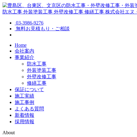
防水工事
外装塗装工事
外壁改修工事
修繕工事
株式会社エヌ
03-3986-9276
無料お見積もり・ご相談
Home
会社案内
事業紹介
防水工事
外装塗装工事
外壁改修工事
修繕工事
保証について
施工実績
施工事例
よくある質問
新着情報
採用情報
About