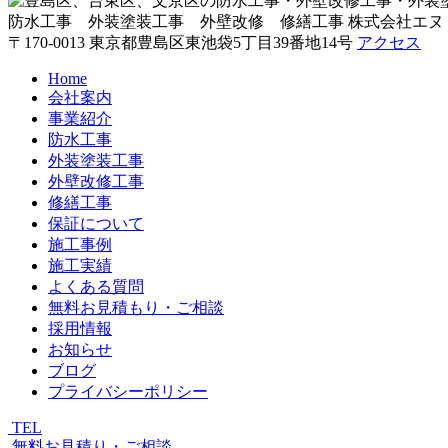
防水工事 外装塗装工事 外壁改修 修繕工事
株式会社エヌ
〒170-0013 東京都豊島区東池袋5丁目39番地14号
アクセス
Home
会社案内
事業紹介
防水工事
外装塗装工事
外壁改修工事
修繕工事
保証について
施工事例
施工実績
よくある質問
無料お見積もり・ご相談
採用情報
お知らせ
ブログ
プライバシーポリシー
TEL
無料お見積り・ご相談