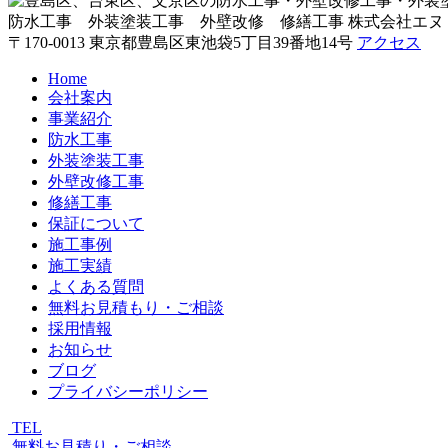
防水工事 外装塗装工事 外壁改修 修繕工事
株式会社エヌ
〒170-0013 東京都豊島区東池袋5丁目39番地14号
アクセス
Home
会社案内
事業紹介
防水工事
外装塗装工事
外壁改修工事
修繕工事
保証について
施工事例
施工実績
よくある質問
無料お見積もり・ご相談
採用情報
お知らせ
ブログ
プライバシーポリシー
TEL
無料お見積り・ご相談