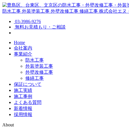
防水工事
外装塗装工事
外壁改修工事
修繕工事
株式会社エヌ
03-3986-9276
無料お見積もり・ご相談
Home
会社案内
事業紹介
防水工事
外装塗装工事
外壁改修工事
修繕工事
保証について
施工実績
施工事例
よくある質問
新着情報
採用情報
About