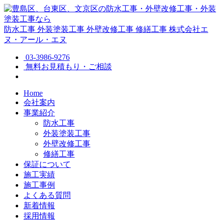
防水工事
外装塗装工事
外壁改修工事
修繕工事
株式会社エ
ヌ・アール・エヌ
03-3986-9276
無料お見積もり・ご相談
Home
会社案内
事業紹介
防水工事
外装塗装工事
外壁改修工事
修繕工事
保証について
施工実績
施工事例
よくある質問
新着情報
採用情報