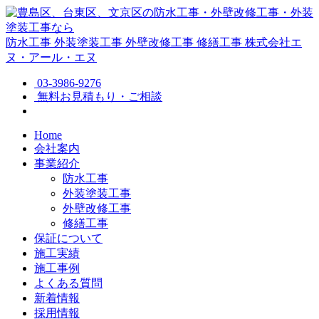
防水工事
外装塗装工事
外壁改修工事
修繕工事
株式会社エ
ヌ・アール・エヌ
03-3986-9276
無料お見積もり・ご相談
Home
会社案内
事業紹介
防水工事
外装塗装工事
外壁改修工事
修繕工事
保証について
施工実績
施工事例
よくある質問
新着情報
採用情報