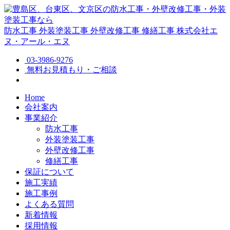
防水工事
外装塗装工事
外壁改修工事
修繕工事
株式会社エ
ヌ・アール・エヌ
03-3986-9276
無料お見積もり・ご相談
Home
会社案内
事業紹介
防水工事
外装塗装工事
外壁改修工事
修繕工事
保証について
施工実績
施工事例
よくある質問
新着情報
採用情報