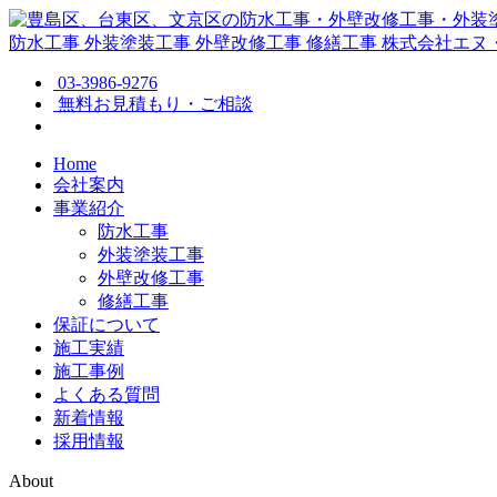
防水工事
外装塗装工事
外壁改修工事
修繕工事
株式会社エヌ
03-3986-9276
無料お見積もり・ご相談
Home
会社案内
事業紹介
防水工事
外装塗装工事
外壁改修工事
修繕工事
保証について
施工実績
施工事例
よくある質問
新着情報
採用情報
About