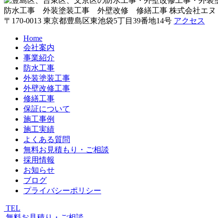
防水工事 外装塗装工事 外壁改修 修繕工事
株式会社エヌ
〒170-0013 東京都豊島区東池袋5丁目39番地14号
アクセス
Home
会社案内
事業紹介
防水工事
外装塗装工事
外壁改修工事
修繕工事
保証について
施工事例
施工実績
よくある質問
無料お見積もり・ご相談
採用情報
お知らせ
ブログ
プライバシーポリシー
TEL
無料お見積り・ご相談