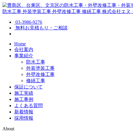
防水工事
外装塗装工事
外壁改修工事
修繕工事
株式会社エヌ
03-3986-9276
無料お見積もり・ご相談
Home
会社案内
事業紹介
防水工事
外装塗装工事
外壁改修工事
修繕工事
保証について
施工実績
施工事例
よくある質問
新着情報
採用情報
About