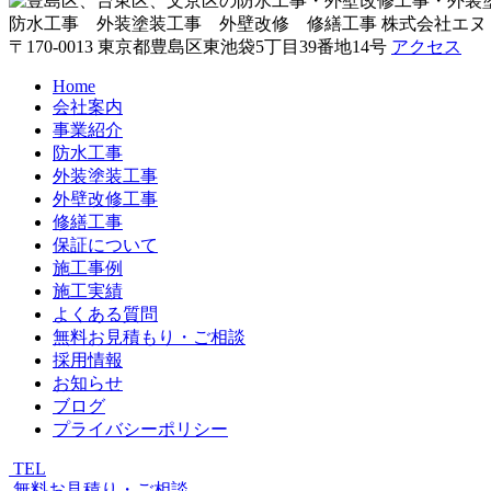
防水工事 外装塗装工事 外壁改修 修繕工事
株式会社エヌ
〒170-0013 東京都豊島区東池袋5丁目39番地14号
アクセス
Home
会社案内
事業紹介
防水工事
外装塗装工事
外壁改修工事
修繕工事
保証について
施工事例
施工実績
よくある質問
無料お見積もり・ご相談
採用情報
お知らせ
ブログ
プライバシーポリシー
TEL
無料お見積り・ご相談