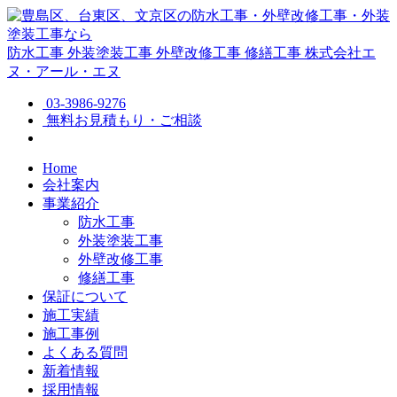
防水工事
外装塗装工事
外壁改修工事
修繕工事
株式会社エ
ヌ・アール・エヌ
03-3986-9276
無料お見積もり・ご相談
Home
会社案内
事業紹介
防水工事
外装塗装工事
外壁改修工事
修繕工事
保証について
施工実績
施工事例
よくある質問
新着情報
採用情報