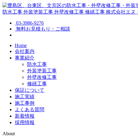
防水工事
外装塗装工事
外壁改修工事
修繕工事
株式会社エヌ
03-3986-9276
無料お見積もり・ご相談
Home
会社案内
事業紹介
防水工事
外装塗装工事
外壁改修工事
修繕工事
保証について
施工実績
施工事例
よくある質問
新着情報
採用情報
About