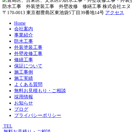
防水工事 外装塗装工事 外壁改修 修繕工事
株式会社エヌ
〒170-0013 東京都豊島区東池袋5丁目39番地14号
アクセス
Home
会社案内
事業紹介
防水工事
外装塗装工事
外壁改修工事
修繕工事
保証について
施工事例
施工実績
よくある質問
無料お見積もり・ご相談
採用情報
お知らせ
ブログ
プライバシーポリシー
TEL
無料お見積り・ご相談