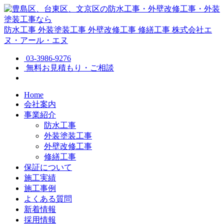
防水工事
外装塗装工事
外壁改修工事
修繕工事
株式会社エ
ヌ・アール・エヌ
03-3986-9276
無料お見積もり・ご相談
Home
会社案内
事業紹介
防水工事
外装塗装工事
外壁改修工事
修繕工事
保証について
施工実績
施工事例
よくある質問
新着情報
採用情報