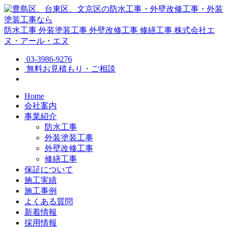
防水工事
外装塗装工事
外壁改修工事
修繕工事
株式会社エ
ヌ・アール・エヌ
03-3986-9276
無料お見積もり・ご相談
Home
会社案内
事業紹介
防水工事
外装塗装工事
外壁改修工事
修繕工事
保証について
施工実績
施工事例
よくある質問
新着情報
採用情報