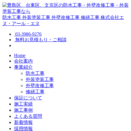
防水工事
外装塗装工事
外壁改修工事
修繕工事
株式会社エ
ヌ・アール・エヌ
03-3986-9276
無料お見積もり・ご相談
Home
会社案内
事業紹介
防水工事
外装塗装工事
外壁改修工事
修繕工事
保証について
施工実績
施工事例
よくある質問
新着情報
採用情報