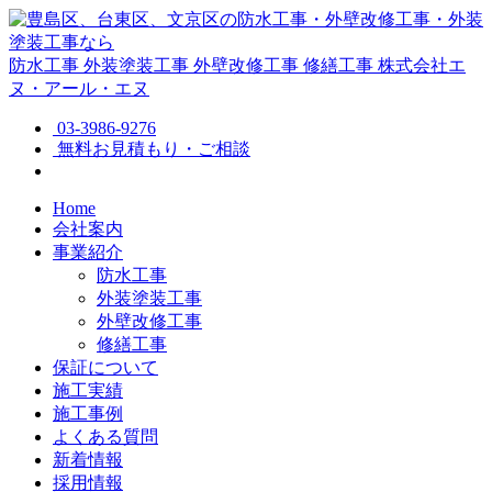
防水工事
外装塗装工事
外壁改修工事
修繕工事
株式会社エ
ヌ・アール・エヌ
03-3986-9276
無料お見積もり・ご相談
Home
会社案内
事業紹介
防水工事
外装塗装工事
外壁改修工事
修繕工事
保証について
施工実績
施工事例
よくある質問
新着情報
採用情報