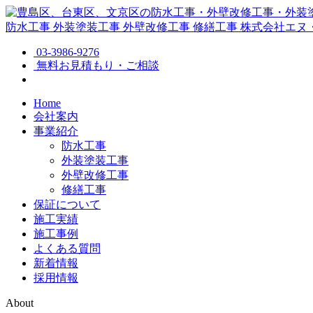
防水工事
外装塗装工事
外壁改修工事
修繕工事
株式会社エヌ
03-3986-9276
無料お見積もり・ご相談
Home
会社案内
事業紹介
防水工事
外装塗装工事
外壁改修工事
修繕工事
保証について
施工実績
施工事例
よくある質問
新着情報
採用情報
About