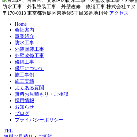
防水工事 外装塗装工事 外壁改修 修繕工事
株式会社エヌ
〒170-0013 東京都豊島区東池袋5丁目39番地14号
アクセス
Home
会社案内
事業紹介
防水工事
外装塗装工事
外壁改修工事
修繕工事
保証について
施工事例
施工実績
よくある質問
無料お見積もり・ご相談
採用情報
お知らせ
ブログ
プライバシーポリシー
TEL
無料お見積り・ご相談