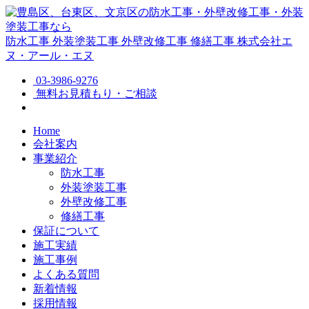
防水工事
外装塗装工事
外壁改修工事
修繕工事
株式会社エ
ヌ・アール・エヌ
03-3986-9276
無料お見積もり・ご相談
Home
会社案内
事業紹介
防水工事
外装塗装工事
外壁改修工事
修繕工事
保証について
施工実績
施工事例
よくある質問
新着情報
採用情報