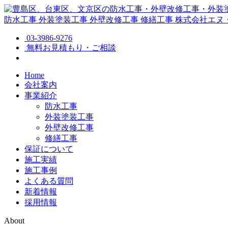
防水工事
外装塗装工事
外壁改修工事
修繕工事
株式会社エヌ
03-3986-9276
無料お見積もり・ご相談
Home
会社案内
事業紹介
防水工事
外装塗装工事
外壁改修工事
修繕工事
保証について
施工実績
施工事例
よくある質問
新着情報
採用情報
About