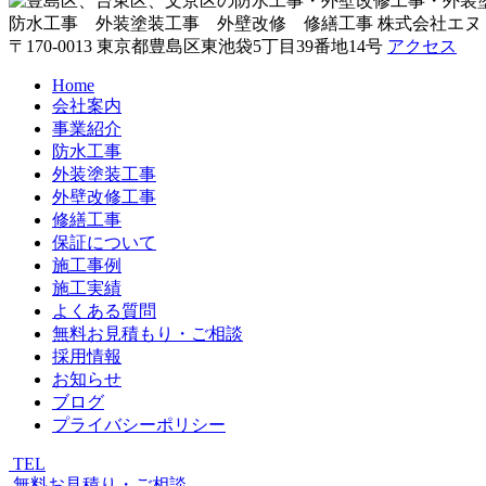
防水工事 外装塗装工事 外壁改修 修繕工事
株式会社エヌ
〒170-0013 東京都豊島区東池袋5丁目39番地14号
アクセス
Home
会社案内
事業紹介
防水工事
外装塗装工事
外壁改修工事
修繕工事
保証について
施工事例
施工実績
よくある質問
無料お見積もり・ご相談
採用情報
お知らせ
ブログ
プライバシーポリシー
TEL
無料お見積り・ご相談