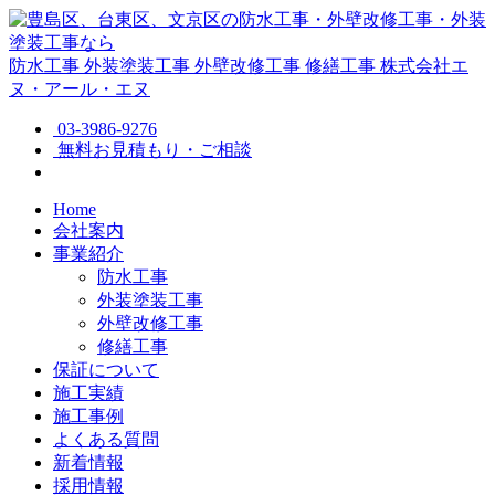
防水工事
外装塗装工事
外壁改修工事
修繕工事
株式会社エ
ヌ・アール・エヌ
03-3986-9276
無料お見積もり・ご相談
Home
会社案内
事業紹介
防水工事
外装塗装工事
外壁改修工事
修繕工事
保証について
施工実績
施工事例
よくある質問
新着情報
採用情報